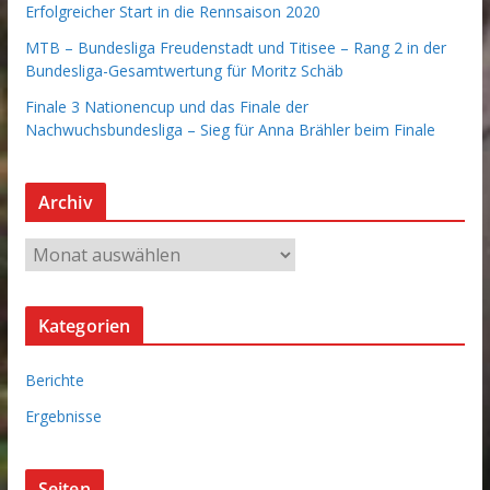
Erfolgreicher Start in die Rennsaison 2020
MTB – Bundesliga Freudenstadt und Titisee – Rang 2 in der
Bundesliga-Gesamtwertung für Moritz Schäb
Finale 3 Nationencup und das Finale der
Nachwuchsbundesliga – Sieg für Anna Brähler beim Finale
Archiv
A
r
c
Kategorien
h
i
Berichte
v
Ergebnisse
Seiten