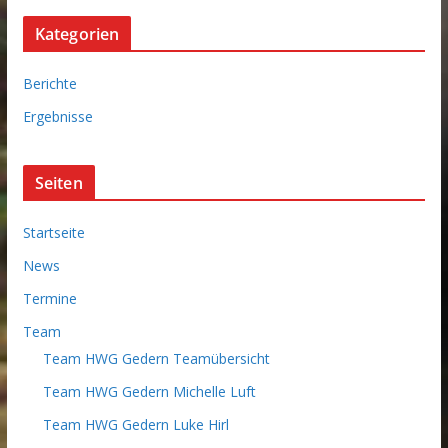
c
Kategorien
h
i
Berichte
v
Ergebnisse
Seiten
Startseite
News
Termine
Team
Team HWG Gedern Teamübersicht
Team HWG Gedern Michelle Luft
Team HWG Gedern Luke Hirl