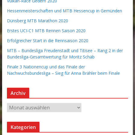
Vulkan-Race Gedern 2020
Hessenmeisterschaften und MTB Hessencup in Gemünden
Dünsberg MTB Marathon 2020
Erstes UCI-C1 MTB Rennen Saison 2020
Erfolgreicher Start in die Rennsaison 2020
MTB – Bundesliga Freudenstadt und Titisee – Rang 2 in der
Bundesliga-Gesamtwertung für Moritz Schäb
Finale 3 Nationencup und das Finale der
Nachwuchsbundesliga – Sieg für Anna Brähler beim Finale
Archiv
A
r
c
Kategorien
h