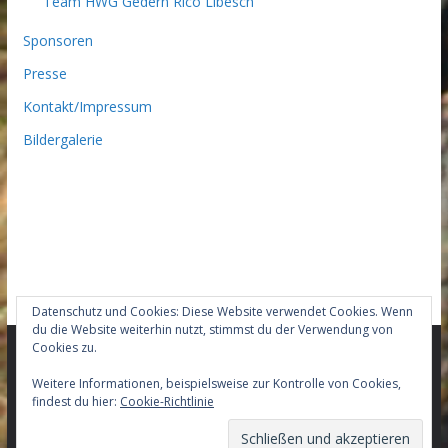
Team HWG Gedern Rico Libesch
Sponsoren
Presse
Kontakt/Impressum
Bildergalerie
Datenschutz und Cookies: Diese Website verwendet Cookies. Wenn
du die Website weiterhin nutzt, stimmst du der Verwendung von
Cookies zu.
Copyright © 2026
Team-HWG-Gedern Mountainbike –
Weitere Informationen, beispielsweise zur Kontrolle von Cookies,
findest du hier:
Cookie-Richtlinie
Racingteam
. Alle Rechte vorbehalten.
Theme:
ColorMag Pro
von ThemeGrill. Präsentiert von