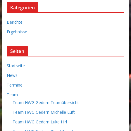
c
Kategorien
h
i
Berichte
v
Ergebnisse
Seiten
Startseite
News
Termine
Team
Team HWG Gedern Teamübersicht
Team HWG Gedern Michelle Luft
Team HWG Gedern Luke Hirl