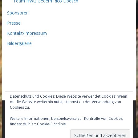
Team HWG Gedern Rico Libesch
Sponsoren
Presse
Kontakt/Impressum
Bildergalerie
Datenschutz und Cookies: Diese Website verwendet Cookies. Wenn
du die Website weiterhin nutzt, stimmst du der Verwendung von
Cookies zu.
Copyright © 2026
Team-HWG-Gedern Mountainbike –
Weitere Informationen, beispielsweise zur Kontrolle von Cookies,
findest du hier:
Cookie-Richtlinie
Racingteam
. Alle Rechte vorbehalten.
Theme:
ColorMag Pro
von ThemeGrill. Präsentiert von