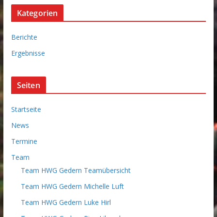
c
Kategorien
h
i
Berichte
v
Ergebnisse
Seiten
Startseite
News
Termine
Team
Team HWG Gedern Teamübersicht
Team HWG Gedern Michelle Luft
Team HWG Gedern Luke Hirl