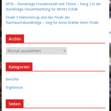
MTB – Bundesliga Freudenstadt und Titisee – Rang 2 in der
Bundesliga-Gesamtwertung für Moritz Schäb
Finale 3 Nationencup und das Finale der
Nachwuchsbundesliga – Sieg für Anna Brähler beim Finale
Archiv
A
r
c
Kategorien
h
i
Berichte
v
Ergebnisse
Seiten