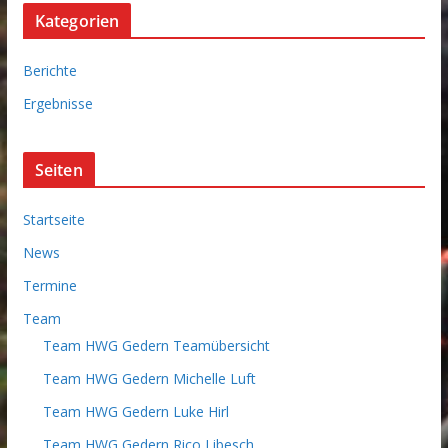
c
Kategorien
h
i
Berichte
v
Ergebnisse
Seiten
Startseite
News
Termine
Team
Team HWG Gedern Teamübersicht
Team HWG Gedern Michelle Luft
Team HWG Gedern Luke Hirl
Team HWG Gedern Rico Libesch