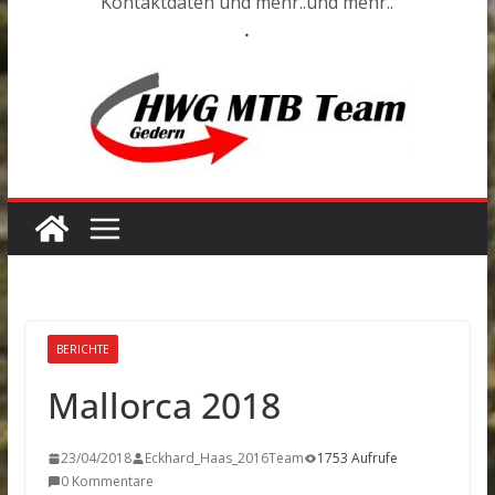
Kontaktdaten und mehr..und mehr..
.
BERICHTE
Mallorca 2018
23/04/2018
Eckhard_Haas_2016Team
1753 Aufrufe
0 Kommentare