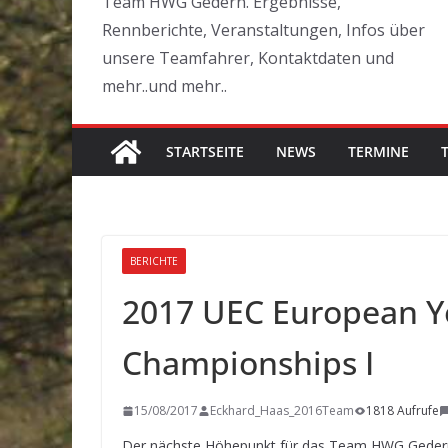
Team HWG Gedern. Ergebnisse,
Rennberichte, Veranstaltungen, Infos über
unsere Teamfahrer, Kontaktdaten und
mehr..und mehr..
STARTSEITE
NEWS
TERMINE
BERICHTE
2017 UEC European Y
Championships I
15/08/2017
Eckhard_Haas_2016Team
1818 Aufrufe
Der nächste Höhepunkt für das Team HWG Geder