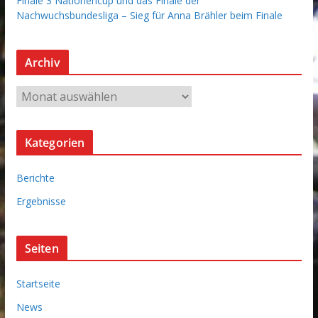
Finale 3 Nationencup und das Finale der
Nachwuchsbundesliga – Sieg für Anna Brähler beim Finale
Archiv
A
r
c
Kategorien
h
i
Berichte
v
Ergebnisse
Seiten
Startseite
News